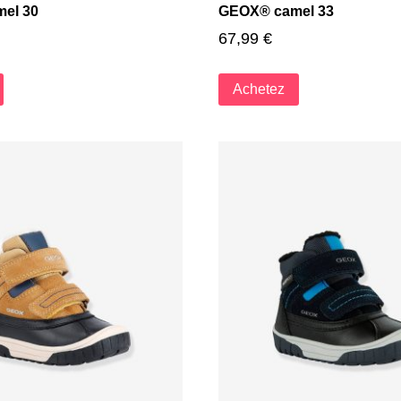
el 30
GEOX® camel 33
67,99
€
Achetez