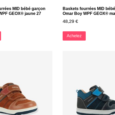
urrées MID bébé garçon
Baskets fourrées MID béb
WPF GEOX® jaune 27
Omar Boy WPF GEOX® mar
48,29
€
Achetez