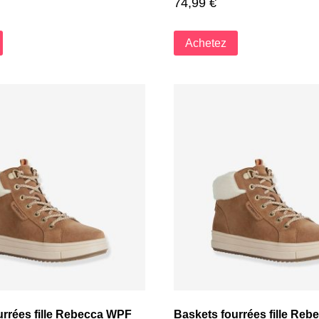
74,99
€
Achetez
urrées fille Rebecca WPF
Baskets fourrées fille Re