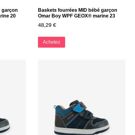
é garçon
Baskets fourrées MID bébé garçon
ine 20
Omar Boy WPF GEOX® marine 23
48,29
€
Achetez