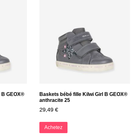
irl B GEOX®
Baskets bébé fille Kilwi Girl B GEOX®
anthracite 25
29,49
€
Achetez