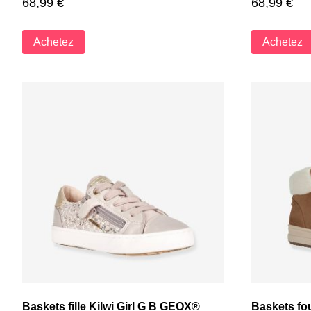
68,99
€
68,99
€
Achetez
Achetez
Baskets fille Kilwi Girl G B GEOX®
Baskets fo