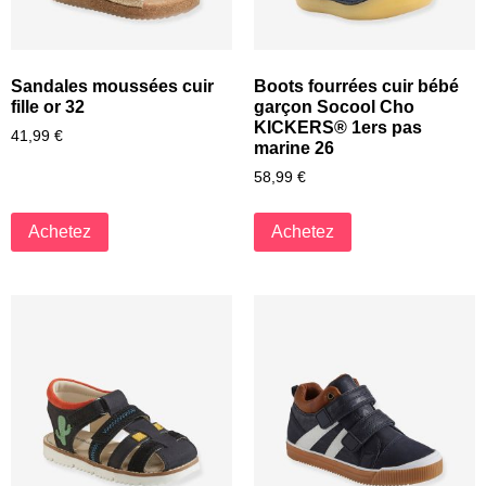
Sandales moussées cuir
Boots fourrées cuir bébé
fille or 32
garçon Socool Cho
KICKERS® 1ers pas
41,99
€
marine 26
58,99
€
Achetez
Achetez