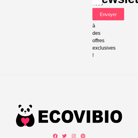
vous
pour
Envoyer
accéder
à
des
offres
exclusives
!