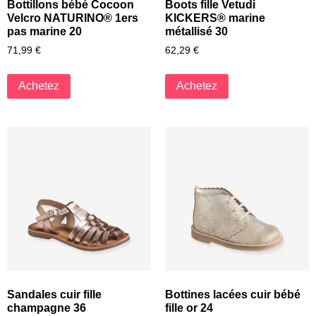
Bottillons bébé Cocoon
Boots fille Vetudi
Velcro NATURINO® 1ers
KICKERS® marine
pas marine 20
métallisé 30
71,99
€
62,29
€
Achetez
Achetez
Sandales cuir fille
Bottines lacées cuir bébé
champagne 36
fille or 24