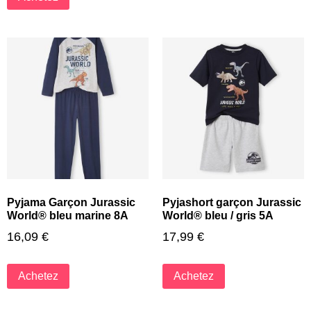
Pyjama Garçon Jurassic
Pyjashort garçon Jurassic
World® bleu marine 8A
World® bleu / gris 5A
16,09
€
17,99
€
Achetez
Achetez