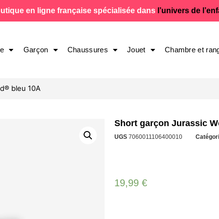
utique en ligne française spécialisée dans
l’univers de l’en
le
Garçon
Chaussures
Jouet
Chambre et ran
ld® bleu 10A
Short garçon Jurassic W
UGS
7060011106400010
Catégor
19,99
€