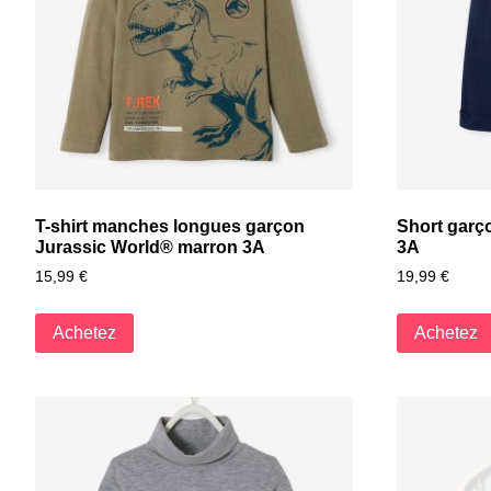
T-shirt manches longues garçon
Short garç
Jurassic World® marron 3A
3A
15,99
€
19,99
€
Achetez
Achetez