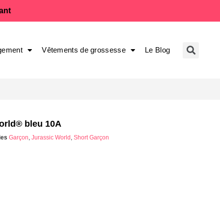
fant
gement
Vêtements de grossesse
Le Blog
orld® bleu 10A
ies
Garçon
,
Jurassic World
,
Short Garçon