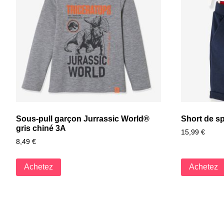
Sous-pull garçon Jurrassic World®
Short de s
gris chiné 3A
15,99
€
8,49
€
Achetez
Achetez