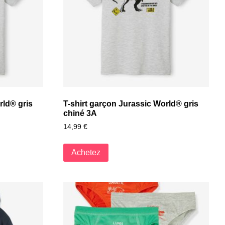
rld® gris
T-shirt garçon Jurassic World® gris
chiné 3A
14,99
€
Achetez