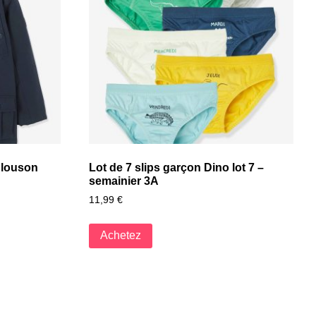
blouson
Lot de 7 slips garçon Dino lot 7 –
semainier 3A
11,99
€
Achetez