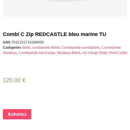
Combi C Zip REDCASTLE bleu marine TU
UGS
7032101716399000
Catégories
Bébé
,
combipilote Bébé
,
Combipilote combipilote
,
Combipilote
Manteau
,
Combipilote nid d'ange
,
Manteau Bébé
,
nid d'ange Bébé
,
Red Castle
120,00
€
Achetez