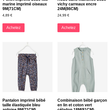
marine imprimé oiseaux
vichy carreaux encre
9M(71CM)
24M(86CM)
4,89
€
24,99
€
Achetez
Achetez
Pantalon imprimé bébé
Combinaison bébé garçon
taille élastiquée bleu
en lin et coton vert
ardoise 9M(71CM)
céladon 18M(81CM)