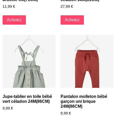
11,99
€
27,99
€
Achetez
Achetez
Jupe-tablier en toile bébé
Pantalon molleton bébé
vert céladon 24M(86CM)
garçon uni brique
24M(86CM)
9,99
€
8,99
€