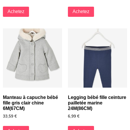
Achetez
Achetez
Manteau à capuche bébé
Legging bébé fille ceinture
fille gris clair chine
pailletée marine
6M(67CM)
24M(86CM)
33,59
€
6,99
€