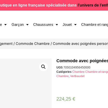
utique en ligne française spécialisée dans
l’univers de l’en
le
Garçon
Chaussures
Jouet
Chambre et ran
ngement
/
Commode Chambre
/ Commode avec poignées personn
Commode avec poignées 
UGS
7050104956450000
Catégories
Chambre Chambre et rang
Chambre
,
Vertbaudet
224,25
€