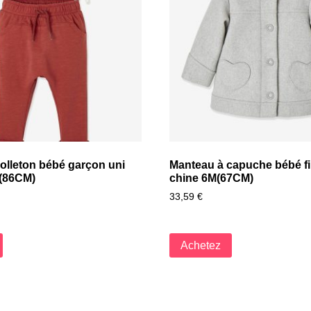
olleton bébé garçon uni
Manteau à capuche bébé fill
(86CM)
chine 6M(67CM)
33,59
€
Achetez