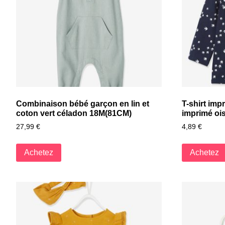
Combinaison bébé garçon en lin et
T-shirt imp
coton vert céladon 18M(81CM)
imprimé oi
27,99
€
4,89
€
Achetez
Achetez