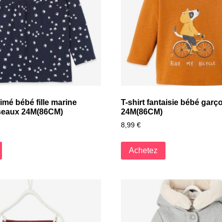
rimé bébé fille marine
T-shirt fantaisie bébé garç
seaux 24M(86CM)
24M(86CM)
8,99
€
Achetez