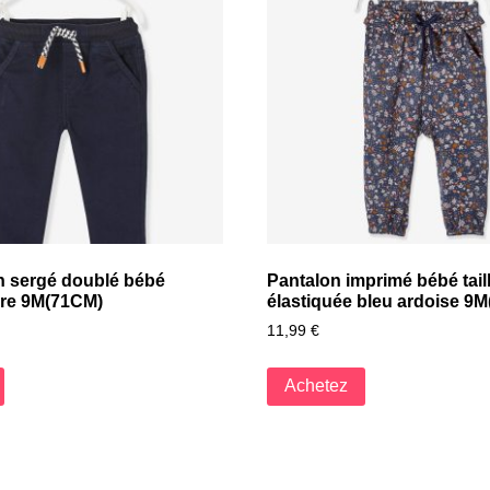
n sergé doublé bébé
Pantalon imprimé bébé tail
re 9M(71CM)
élastiquée bleu ardoise 9
11,99
€
Achetez