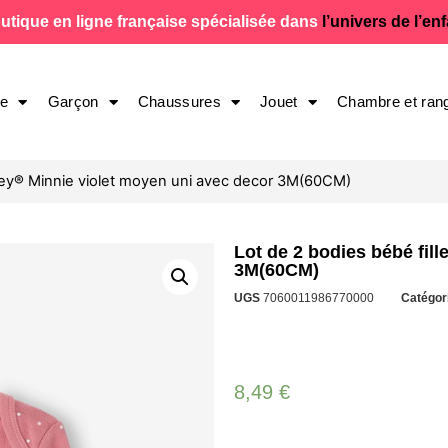
utique en ligne française spécialisée dans
l’univers de l’en
le
Garçon
Chaussures
Jouet
Chambre et ran
sney® Minnie violet moyen uni avec decor 3M(60CM)
Lot de 2 bodies bébé fil
3M(60CM)
UGS
7060011986770000
Catégor
8,49
€