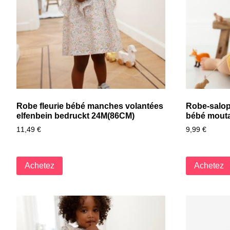
Robe fleurie bébé manches volantées
Robe-salop
elfenbein bedruckt 24M(86CM)
bébé mout
11,49
€
9,99
€
Achetez
Achetez