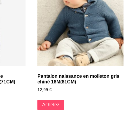
le
Pantalon naissance en molleton gris
M(71CM)
chiné 18M(81CM)
12,99
€
Achetez