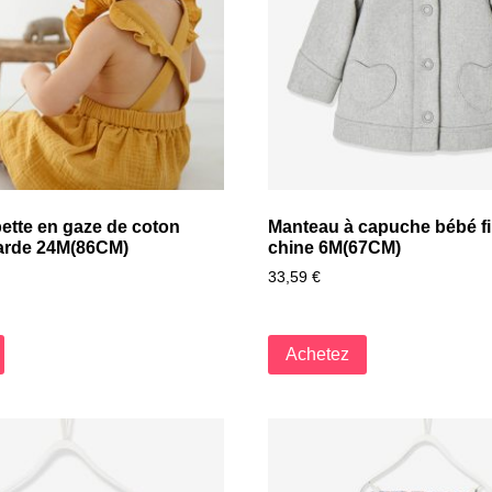
ette en gaze de coton
Manteau à capuche bébé fill
arde 24M(86CM)
chine 6M(67CM)
33,59
€
Achetez