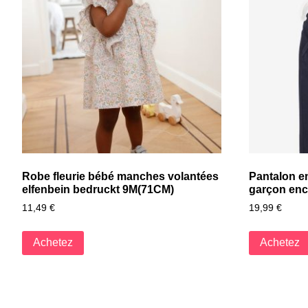
Robe fleurie bébé manches volantées
Pantalon e
elfenbein bedruckt 9M(71CM)
garçon enc
11,49
€
19,99
€
Achetez
Achetez