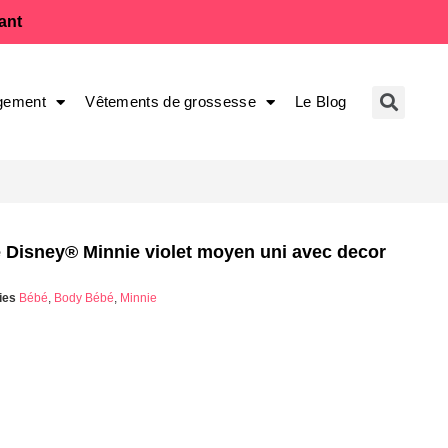
fant
gement
Vêtements de grossesse
Le Blog
le Disney® Minnie violet moyen uni avec decor
ies
Bébé
,
Body Bébé
,
Minnie