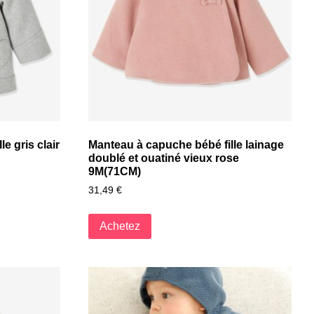
e gris clair
Manteau à capuche bébé fille lainage
doublé et ouatiné vieux rose
9M(71CM)
31,49
€
Achetez